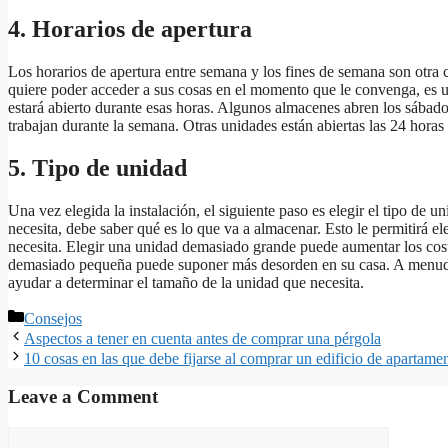
4. Horarios de apertura
Los horarios de apertura entre semana y los fines de semana son otra co
quiere poder acceder a sus cosas en el momento que le convenga, es u
estará abierto durante esas horas. Algunos almacenes abren los sábados
trabajan durante la semana. Otras unidades están abiertas las 24 horas 
5. Tipo de unidad
Una vez elegida la instalación, el siguiente paso es elegir el tipo de u
necesita, debe saber qué es lo que va a almacenar. Esto le permitirá el
necesita. Elegir una unidad demasiado grande puede aumentar los cost
demasiado pequeña puede suponer más desorden en su casa. A menudo
ayudar a determinar el tamaño de la unidad que necesita.
Categories
Consejos
Aspectos a tener en cuenta antes de comprar una pérgola
10 cosas en las que debe fijarse al comprar un edificio de apartame
Leave a Comment
Comment