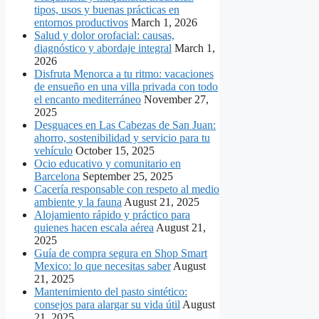
tipos, usos y buenas prácticas en
entornos productivos
March 1, 2026
Salud y dolor orofacial: causas,
diagnóstico y abordaje integral
March 1,
2026
Disfruta Menorca a tu ritmo: vacaciones
de ensueño en una villa privada con todo
el encanto mediterráneo
November 27,
2025
Desguaces en Las Cabezas de San Juan:
ahorro, sostenibilidad y servicio para tu
vehículo
October 15, 2025
Ocio educativo y comunitario en
Barcelona
September 25, 2025
Cacería responsable con respeto al medio
ambiente y la fauna
August 21, 2025
Alojamiento rápido y práctico para
quienes hacen escala aérea
August 21,
2025
Guía de compra segura en Shop Smart
Mexico: lo que necesitas saber
August
21, 2025
Mantenimiento del pasto sintético:
consejos para alargar su vida útil
August
21, 2025