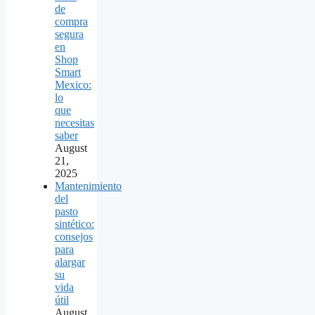
de
compra
segura
en
Shop
Smart
Mexico:
lo
que
necesitas
saber
August
21,
2025
Mantenimiento
del
pasto
sintético:
consejos
para
alargar
su
vida
útil
August