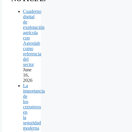
Cuaderno
digital
de
explotación
agrícola
con
Agroslab
como
referencia
del
sector
June
16,
2026
La
importancia
de
los
cerrajeros
en
la
seguridad
moderna