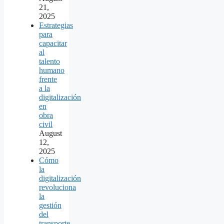
21,
2025
Estrategias
para
capacitar
al
talento
humano
frente
a la
digitalización
en
obra
civil
August
12,
2025
Cómo
la
digitalización
revoluciona
la
gestión
del
transporte