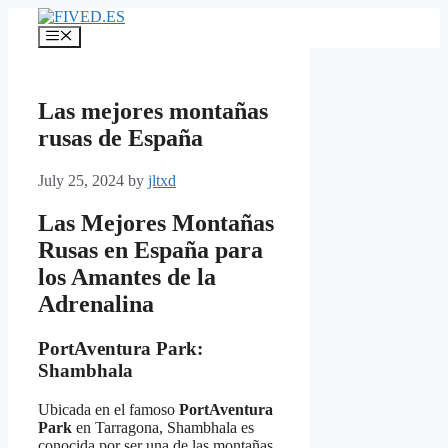
Skip
to
Menu
content
Las mejores montañas
rusas de España
July 25, 2024
by
jltxd
Las Mejores Montañas
Rusas en España para
los Amantes de la
Adrenalina
PortAventura Park:
Shambhala
Ubicada en el famoso
PortAventura
Park
en Tarragona, Shambhala es
conocida por ser una de las montañas