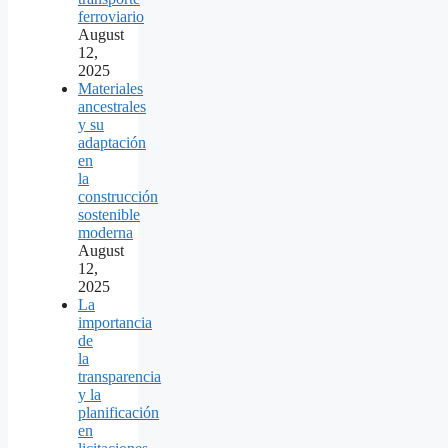
ferroviario
August
12,
2025
Materiales
ancestrales
y su
adaptación
en
la
construcción
sostenible
moderna
August
12,
2025
La
importancia
de
la
transparencia
y la
planificación
en