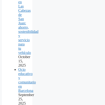
en
Las
Cabezas
de
San
Juan:
ahorro,
sostenibilidad
y
servicio
para
tu
vehículo
October
15,
2025
Ocio
educativo
y
comunitario
en
Barcelona
September
25,
2025