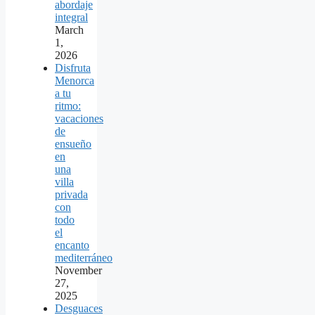
abordaje
integral
March
1,
2026
Disfruta
Menorca
a tu
ritmo:
vacaciones
de
ensueño
en
una
villa
privada
con
todo
el
encanto
mediterráneo
November
27,
2025
Desguaces