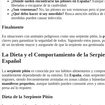
¿Dónde suelen encontrarse las pitones en España?
Aunque n
liberadas o escaparse de la cautividad.
¿Son venenosas?
No, las pitones no son venenosas pero sí pue
¿Qué debo hacer si soy mordido?
Busca atención médica de 
mordidas pueden causar infección.
Finalmente
En situaciones con animales peligrosos como una serpiente pitón, la
p
claves para garantizar la seguridad de todos. Siguiendo estos pasos, pu
de un incidente mayor y asegurarte de que la serpiente sea gestionad
La Dieta y el Comportamiento de la Serpie
Español
La
serpiente pitón
es conocida por sus hábitos alimentarios y compor
notablemente dependiendo de su entorno. En
España
, estas serpient
regiones, siendo frecuentemente avistadas en zonas cálidas y húmeda
mamíferos pequeños
, aunque también pueden consumir aves y otros r
presa así lo requiere.
Dieta de la Serpiente Pitón