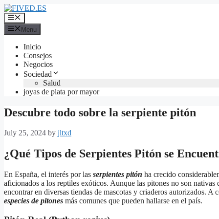
Skip
to
Menu
content
Menu
Inicio
Consejos
Negocios
Sociedad
Salud
joyas de plata por mayor
Descubre todo sobre la serpiente pitón
July 25, 2024
by
jltxd
¿Qué Tipos de Serpientes Pitón se Encuen
En España, el interés por las
serpientes pitón
ha crecido considerablem
aficionados a los reptiles exóticos. Aunque las pitones no son nativas 
encontrar en diversas tiendas de mascotas y criaderos autorizados. A c
especies de pitones
más comunes que pueden hallarse en el país.