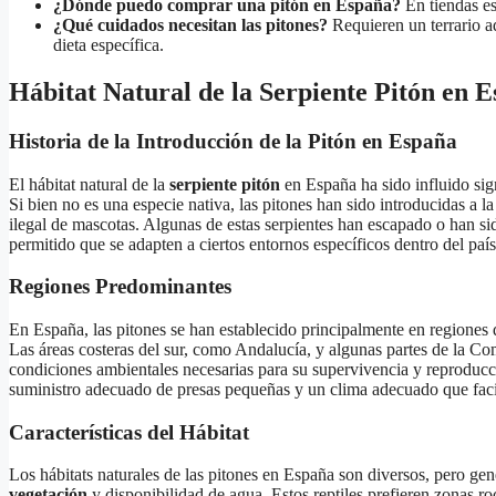
¿Dónde puedo comprar una pitón en España?
En tiendas es
¿Qué cuidados necesitan las pitones?
Requieren un terrario a
dieta específica.
Hábitat Natural de la Serpiente Pitón en 
Historia de la Introducción de la Pitón en España
El hábitat natural de la
serpiente pitón
en España ha sido influido sig
Si bien no es una especie nativa, las pitones han sido introducidas a l
ilegal de mascotas. Algunas de estas serpientes han escapado o han si
permitido que se adapten a ciertos entornos específicos dentro del país
Regiones Predominantes
En España, las pitones se han establecido principalmente en regiones
Las áreas costeras del sur, como Andalucía, y algunas partes de la C
condiciones ambientales necesarias para su supervivencia y reproduc
suministro adecuado de presas pequeñas y un clima adecuado que facil
Características del Hábitat
Los hábitats naturales de las pitones en España son diversos, pero g
vegetación
y disponibilidad de agua. Estos reptiles prefieren zonas r