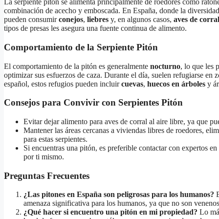
La serpiente pitón se alimenta principalmente de roedores como ratone
combinación de acecho y emboscada. En España, donde la diversidad d
pueden consumir
conejos
,
liebres
y, en algunos casos,
aves de corra
tipos de presas les asegura una fuente continua de alimento.
Comportamiento de la Serpiente Pitón
El comportamiento de la pitón es generalmente
nocturno
, lo que les
optimizar sus esfuerzos de caza. Durante el día, suelen refugiarse en
español, estos refugios pueden incluir
cuevas
,
huecos en árboles
y ár
Consejos para Convivir con Serpientes Pitón
Evitar dejar alimento para aves de corral al aire libre, ya que pue
Mantener las áreas cercanas a viviendas libres de roedores, eli
para estas serpientes.
Si encuentras una pitón, es preferible contactar con expertos en r
por ti mismo.
Preguntas Frecuentes
¿Las pitones en España son peligrosas para los humanos?
E
amenaza significativa para los humanos, ya que no son venenosas
¿Qué hacer si encuentro una pitón en mi propiedad?
Lo más