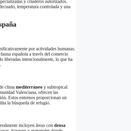
pecializadas y criaderos autorizados.
decuado, temperatura controlada y una
España
nificativamente por actividades humanas.
a fauna española a través del comercio
do liberadas intencionalmente, lo que ha
.
 de clima
mediterráneo
y subtropical.
omunidad Valenciana, ofrecen las
ción. Estos entornos proporcionan un
ita la búsqueda de refugio.
eneralmente incluyen áreas con
densa
ocosas, bosques y matorrales donde