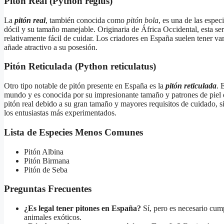
Pitón Real (Python regius)
La
pitón real
, también conocida como
pitón bola
, es una de las espec
dócil y su tamaño manejable. Originaria de África Occidental, esta se
relativamente fácil de cuidar. Los criadores en España suelen tener va
añade atractivo a su posesión.
Pitón Reticulada (Python reticulatus)
Otro tipo notable de pitón presente en España es la
pitón reticulada
. 
mundo y es conocida por su impresionante tamaño y patrones de piel
pitón real debido a su gran tamaño y mayores requisitos de cuidado, 
los entusiastas más experimentados.
Lista de Especies Menos Comunes
Pitón Albina
Pitón Birmana
Pitón de Seba
Preguntas Frecuentes
¿Es legal tener pitones en España?
Sí, pero es necesario cum
animales exóticos.