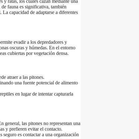
s y ratas, los cuales cazan mediante una
e fauna es significativa, también
l
. La capacidad de adaptarse a diferentes
 permite evadir a los depredadores y
 zonas oscuras y húmedas. En el entorno
eas cubiertas por vegetación densa.
de atraer a las pitones.
minando una fuente potencial de alimento
eptiles en lugar de intentar capturarla
n general, las pitones no representan una
 y prefieren evitar el contacto.
 seguro es contactar a una organización