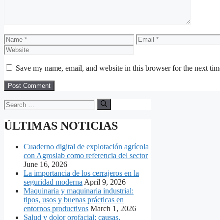
Name
Email
Save my name, email, and website in this browser for the next ti
Search
for:
ÚLTIMAS NOTICIAS
Cuaderno digital de explotación agrícola
con Agroslab como referencia del sector
June 16, 2026
La importancia de los cerrajeros en la
seguridad moderna
April 9, 2026
Maquinaria y maquinaria industrial:
tipos, usos y buenas prácticas en
entornos productivos
March 1, 2026
Salud y dolor orofacial: causas,