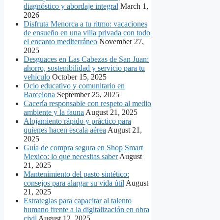
diagnóstico y abordaje integral
March 1,
2026
Disfruta Menorca a tu ritmo: vacaciones
de ensueño en una villa privada con todo
el encanto mediterráneo
November 27,
2025
Desguaces en Las Cabezas de San Juan:
ahorro, sostenibilidad y servicio para tu
vehículo
October 15, 2025
Ocio educativo y comunitario en
Barcelona
September 25, 2025
Cacería responsable con respeto al medio
ambiente y la fauna
August 21, 2025
Alojamiento rápido y práctico para
quienes hacen escala aérea
August 21,
2025
Guía de compra segura en Shop Smart
Mexico: lo que necesitas saber
August
21, 2025
Mantenimiento del pasto sintético:
consejos para alargar su vida útil
August
21, 2025
Estrategias para capacitar al talento
humano frente a la digitalización en obra
civil
August 12, 2025